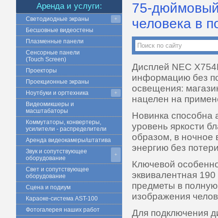
75-дюймовый
Аренда и услуги:
Светодиодные экраны
+
человека в п
Бесшовные видеостены
Плазменные панели
Сенсорные панели
(Touch Screen)
Дисплей NEC X754H
Проекторы
информацию без по
Проекционные экраны
освещения: магазин
Ноутбуки и оргтехника
+
нацелен на примен
Видеомикшеры и
масштабаторы
Новинка способна 
Коммутаторы, конвертеры,
уровень яркости б
усилители - распределители
образом, в ночное 
Аренда видеокамеры/штатива
энергию без потери
Звук и сопутствующее
+
оборудование
Ключевой особенно
Свет и сопутствующее
эквивалентная 190
оборудование
предметы в полную 
Сцена и подиум
изображения челове
Караоке-система AST-100
Фотогалерея наших работ
Для подключения д