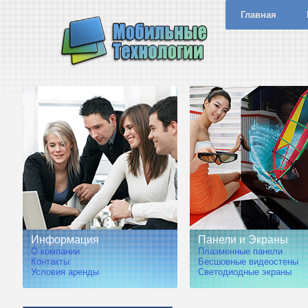
Главная
Информация
Панели и Экраны
О компании
Плазменные панели
Контакты
Бесшовные видеостены
Условия аренды
Светодиодные экраны