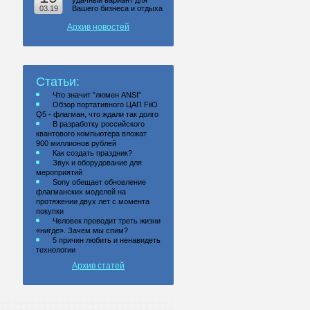
удачный вариант для
03.19
Вашего бизнеса и отдыха
Архив новостей
Статьи:
Что значит "люмен ANSI"
Обзор портативного ЦАП FiiO
Q5 - флагман, что ждали так долго
В разработку российского
квантового компьютера вложат
900 миллионов рублей
Как создать праздник?
Звук и оборудование для
мероприятий
Sony обещает обновление
флагманских моделей на
протяжении двух лет с момента
покупки
Человек проводит треть жизни
«нигде». Зачем мы спим?
5 причин любить и ненавидеть
технологии
Архив статей