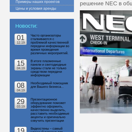
Примеры наших проектов
решение NEC в об
Цены и условия аренды
Новости:
01
Часто организаторы
сталкиваются с
12.19
проблемой качественной
передачи информации во
время проведения
различных мероприятий.
15
В итоге плазменные
панели и светодиодные
04.19
экраны стали не только
средством передачи
информации
08
Необходимый помощник
для Вашего бизнеса...
04.19
29
Презентационное
оборудование поможет
03.19
эффектно оформить,
качественно выделить,
расставить необходимые
акценты и оригинально
озвучить презентации
19
Видеостены – самый