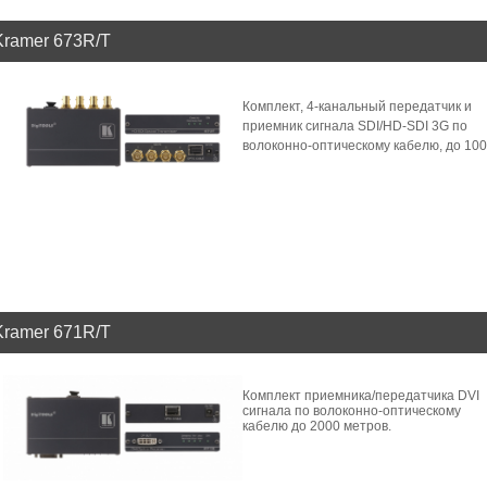
Kramer 673R/T
Комплект, 4-канальный передатчик и
приемник сигнала SDI/HD-SDI 3G по
волоконно-оптическому кабелю, до 100
Kramer 671R/T
Комплект приемника/передатчика DVI
сигнала по волоконно-оптическому
кабелю до 2000 метров.