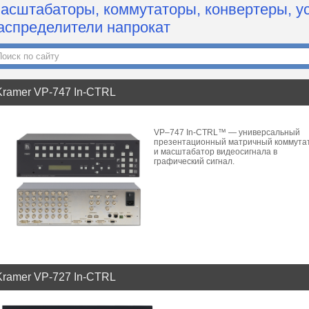
асштабаторы, коммутаторы, конвертеры, ус
аспределители напрокат
Kramer VP-747 In-CTRL
VP–747 In-CTRL™ — универсальный
презентационный матричный коммута
и масштабатор видеосигнала в
графический сигнал.
Kramer VP-727 In-CTRL