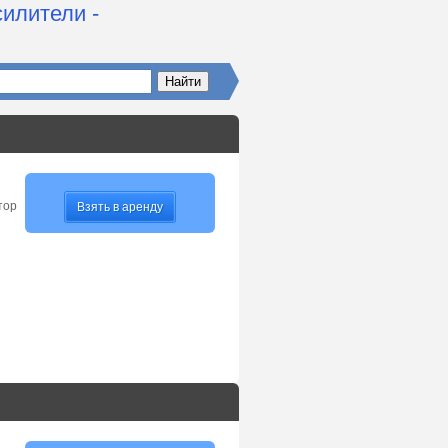
илители -
тор
Взять в аренду