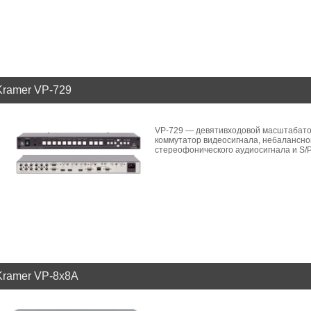
Kramer VP-729
VP-729 — девятивходовой масштабато
коммутатор видеосигнала, небалансно
стереофонического аудиосигнала и S/P
Kramer VP-8x8A