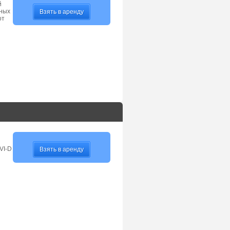
й
рных
Взять в аренду
от
VI-D
Взять в аренду