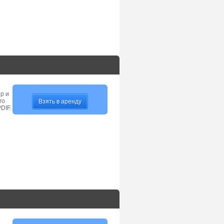
р и
го
Взять в аренду
DIF.