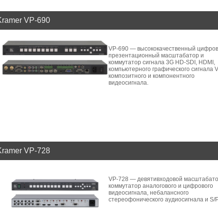
Kramer VP-690
VP-690 — высококачественный цифро
презентационный масштабатор и
коммутатор сигнала 3G HD-SDI, HDMI,
компьютерного графического сигнала 
композитного и компонентного
видеосигнала.
Kramer VP-728
VP-728 — девятивходовой масштабато
коммутатор аналогового и цифрового
видеосигнала, небалансного
стереофонического аудиосигнала и S/P