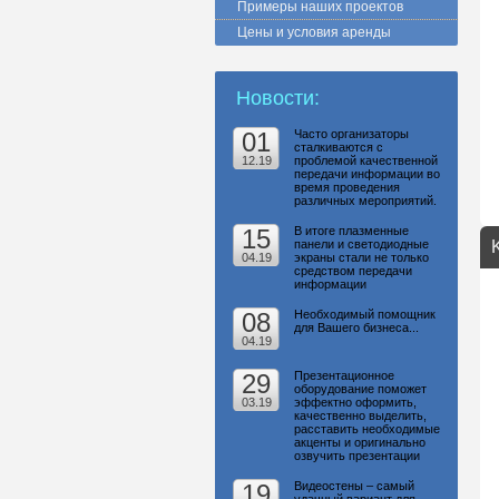
Примеры наших проектов
Цены и условия аренды
Новости:
01
Часто организаторы
сталкиваются с
12.19
проблемой качественной
передачи информации во
время проведения
различных мероприятий.
15
В итоге плазменные
панели и светодиодные
04.19
экраны стали не только
средством передачи
информации
08
Необходимый помощник
для Вашего бизнеса...
04.19
29
Презентационное
оборудование поможет
03.19
эффектно оформить,
качественно выделить,
расставить необходимые
акценты и оригинально
озвучить презентации
19
Видеостены – самый