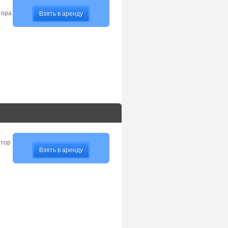
тора
Взять в аренду
атор
Взять в аренду