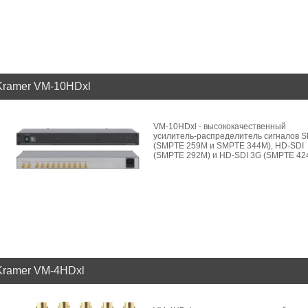
Kramer VM-10HDxl
VM-10HDxl - высококачественный
усилитель-распределитель сигналов S
(SMPTE 259M и SMPTE 344M), HD-SDI
(SMPTE 292M) и HD-SDI 3G (SMPTE 42
Kramer VM-4HDxl