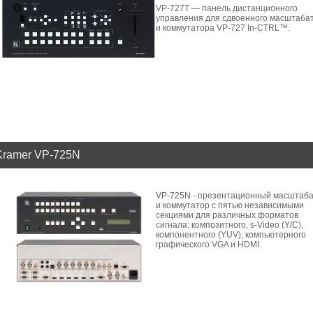
VP-727T — панель дистанционного
управления для сдвоенного масштаба
и коммутатора VP-727 In-CTRL™.
Kramer VP-725N
VP-725N - презентационный масштаб
и коммутатор с пятью независимыми
секциями для различных форматов
сигнала: композитного, s-Video (Y/C),
компонентного (YUV), компьютерного
графического VGA и HDMI.