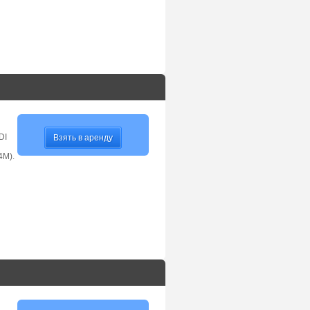
DI
Взять в аренду
4M).