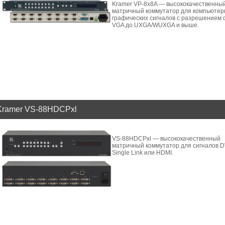
Kramer VP-8x8A — высококачественны
матричный коммутатор для компьюте
графических сигналов с разрешением 
VGA до UXGA/WUXGA и выше.
Kramer VS-88HDCPxl
VS-88HDCPxl — высококачественный
матричный коммутатор для сигналов D
Single Link или HDMI.