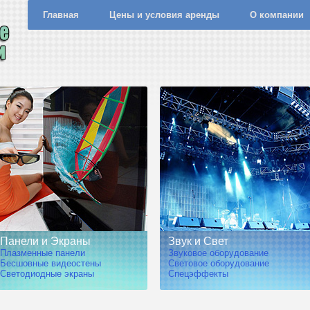
Главная
Цены и условия аренды
О компании
Панели и Экраны
Звук и Свет
Плазменные панели
Звуковое оборудование
Бесшовные видеостены
Световое оборудование
Светодиодные экраны
Спецэффекты