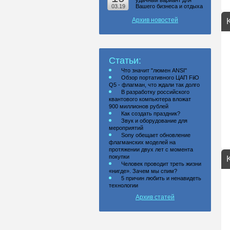
удачный вариант для
03.19
Вашего бизнеса и отдыха
Архив новостей
Статьи:
Что значит "люмен ANSI"
Обзор портативного ЦАП FiiO
Q5 - флагман, что ждали так долго
В разработку российского
квантового компьютера вложат
900 миллионов рублей
Как создать праздник?
Звук и оборудование для
мероприятий
Sony обещает обновление
флагманских моделей на
протяжении двух лет с момента
покупки
Человек проводит треть жизни
«нигде». Зачем мы спим?
5 причин любить и ненавидеть
технологии
Архив статей