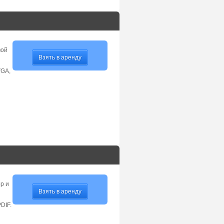
вой
Взять в аренду
VGA,
р и
Взять в аренду
DIF.