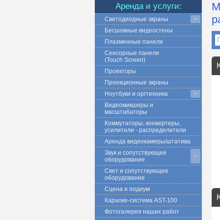
М
Аренда и услуги:
р
Светодиодные экраны
+
Бесшовные видеостены
Плазменные панели
Сенсорные панели
(Touch Screen)
Проекторы
Проекционные экраны
Ноутбуки и оргтехника
+
Видеомикшеры и
масштабаторы
Коммутаторы, конвертеры,
усилители - распределители
Аренда видеокамеры/штатива
Звук и сопутствующее
+
оборудование
Свет и сопутствующее
оборудование
Сцена и подиум
Караоке-система AST-100
Фотогалерея наших работ