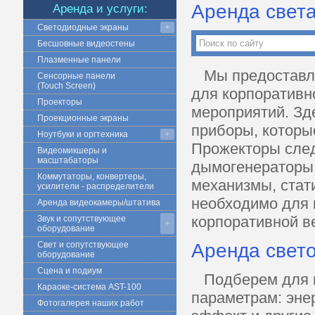
Аренда света
Аренда и услуги:
Светодиодные экраны
+
Бесшовные видеостены
Плазменные панели
Мы предоставля
Сенсорные панели
(Touch Screen)
для корпоративно
Проекторы
мероприятий. Зд
Проекционные экраны
приборы, которы
Ноутбуки и оргтехника
+
Прожекторы сле
Видеомикшеры и
масштабаторы
дымогенераторы,
Коммутаторы, конвертеры,
механизмы, стат
усилители - распределители
необходимо для 
Аренда видеокамеры/штатива
корпоративной в
Звук и сопутствующее
+
оборудование
Свет и сопутствующее
Аренда свет
оборудование
Сцена и подиум
Подберем для ва
Караоке-система AST-100
параметрам: эне
Фотогалерея наших работ