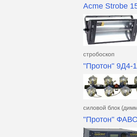
Acme Strobe 1
стробоскоп
"Протон" 9Д4-
силовой блок (дим
"Протон" ФАВ