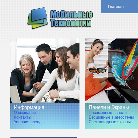
Главная
Информация
Панели и Экраны
О компании
Плазменные панели
Контакты
Бесшовные видеостены
Условия аренды
Светодиодные экраны