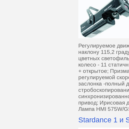
Регулируемое движ
наклону 115,2 град
цветных светофильт
колесо - 11 статич
+ открытое; Призм
регулируемой скор
заслонка -полный 
стробоскопировани
синхронизированно
привод; Ирисовая 
Лампа HMI 575W/G
Stardance 1 и 