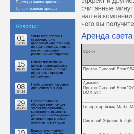
эффект и другие
Примеры наших проектов
считанные мину
Цены и условия аренды
нашей компании 
чего вы получите
Новости:
Аренда света
01
Часто организаторы
сталкиваются с
12.19
проблемой качественной
передачи информации во
время проведения
Сроки
различных мероприятий.
15
В итоге плазменные
панели и светодиодные
Протон Силовой Блок 9Д
04.19
экраны стали не только
средством передачи
информации
Диммер
08
Необходимый помощник
Протон Силовой Блок "Ф
для Вашего бизнеса...
04.19
DMX-512.
29
Презентационное
оборудование поможет
Генератор дыма Martin 
03.19
эффектно оформить,
качественно выделить,
расставить необходимые
акценты и оригинально
Световой Эффект Imlight 
озвучить презентации
19
Видеостены – самый