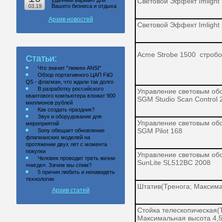
удачный вариант для
Световой Эффект Imlight
03.19
Вашего бизнеса и отдыха
Архив новостей
Световой Эффект Imlight 
Acme Strobe 1500 стробо
Статьи:
Что значит "люмен ANSI"
Обзор портативного ЦАП FiiO
Q5 - флагман, что ждали так долго
В разработку российского
Управление световым об
квантового компьютера вложат 900
SGM Studio Scan Control
миллионов рублей
Как создать праздник?
Звук и оборудование для
Управление световым об
мероприятий
SGM Pilot 168
Sony обещает обновление
флагманских моделей на
протяжении двух лет с момента
покупки
Управление световым об
Человек проводит треть жизни
SunLite SL512BC 2008
«нигде». Зачем мы спим?
5 причин любить и ненавидеть
технологии
Штатив(Тренога; Максима
Архив статей
Стойка телескопическая(
Максимальная высота 4,