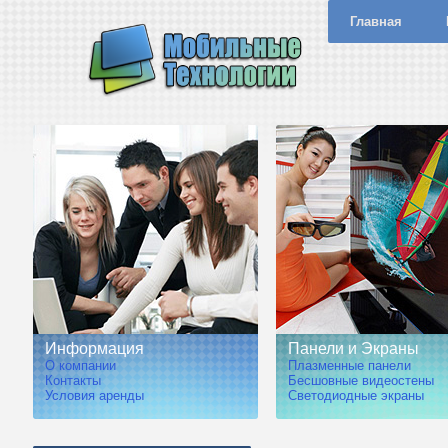
Главная
Информация
Панели и Экраны
О компании
Плазменные панели
Контакты
Бесшовные видеостены
Условия аренды
Светодиодные экраны