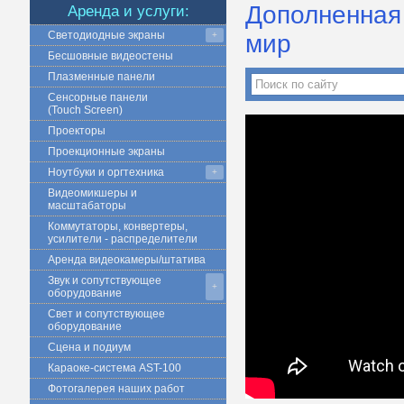
Дополненная 
Аренда и услуги:
Светодиодные экраны
+
мир
Бесшовные видеостены
Плазменные панели
Сенсорные панели
(Touch Screen)
Проекторы
Проекционные экраны
Ноутбуки и оргтехника
+
Видеомикшеры и
масштабаторы
Коммутаторы, конвертеры,
усилители - распределители
Аренда видеокамеры/штатива
Звук и сопутствующее
+
оборудование
Свет и сопутствующее
оборудование
Сцена и подиум
Караоке-система AST-100
Фотогалерея наших работ