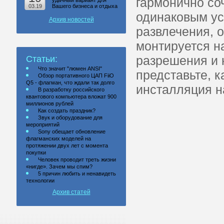
гармонично со
удачный вариант для
03.19
Вашего бизнеса и отдыха
одинаковым ус
Архив новостей
развлечения, 
монтируется н
разрешения и н
Статьи:
Что значит "люмен ANSI"
представьте, 
Обзор портативного ЦАП FiiO
Q5 - флагман, что ждали так долго
инсталляция н
В разработку российского
квантового компьютера вложат 900
миллионов рублей
Как создать праздник?
Звук и оборудование для
мероприятий
Sony обещает обновление
флагманских моделей на
протяжении двух лет с момента
покупки
Человек проводит треть жизни
«нигде». Зачем мы спим?
5 причин любить и ненавидеть
технологии
Архив статей