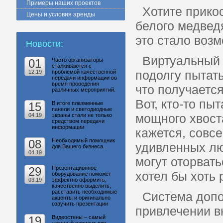
Примеры наших проектов
Хотите прикос
Цены и условия аренды
белого медвед
это стало воз
Новости:
Виртуальный м
01
Часто организаторы
сталкиваются с
подолгу пытать
12.19
проблемой качественной
передачи информации во
время проведения
что получаетс
различных мероприятий.
Вот, кто-то пы
15
В итоге плазменные
панели и светодиодные
мощного хвост
04.19
экраны стали не только
средством передачи
информации
кажется, совс
08
Необходимый помощник
удивленных лю
для Вашего бизнеса...
04.19
могут оторвать
29
Презентационное
хотел бы хоть 
оборудование поможет
03.19
эффектно оформить,
качественно выделить,
расставить необходимые
Система допол
акценты и оригинально
озвучить презентации
привлечении в
19
Видеостены – самый