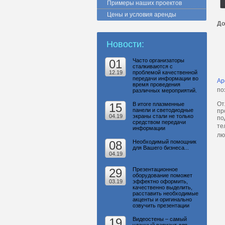
Примеры наших проектов
Цены и условия аренды
До
Новости:
01
Часто организаторы
сталкиваются с
12.19
проблемой качественной
передачи информации во
Ар
время проведения
по
различных мероприятий.
От
15
В итоге плазменные
панели и светодиодные
пр
04.19
экраны стали не только
по
средством передачи
те
информации
лю
08
Необходимый помощник
для Вашего бизнеса...
04.19
29
Презентационное
оборудование поможет
03.19
эффектно оформить,
качественно выделить,
расставить необходимые
акценты и оригинально
озвучить презентации
19
Видеостены – самый