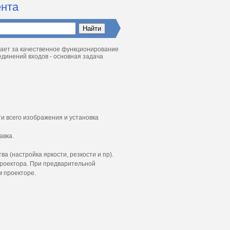
ента
чает за качественное функционирование
динений входов - основная задача
и всего изображения и установка
авка.
 (настройка яркости, резкости и пр).
проектора. При предварительной
м проекторе.