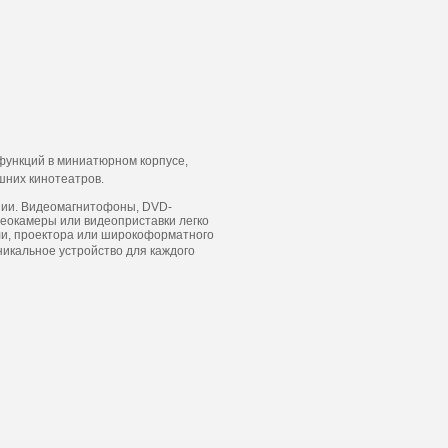
функций в миниатюрном корпусе,
шних кинотеатров.
нии. Видеомагнитофоны, DVD-
деокамеры или видеоприставки легко
ели, проектора или широкоформатного
никальное устройство для каждого