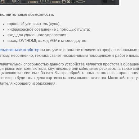
полнительные возможности:
экранный увеличитель (лупа);
инфракрасное соединение с помощью пульта;
вход для удаленного управления;
выход DVI\HDMI, выход VGA и многое другое.
ендовав масштабатор
вы получите огромное количество профессиональных 
этому, несомненно, техника станет незаменимым помощником в работе дома
личительной способностью данного устройства является простота в обраще
оигрыватели, компьютеры, спутниковые или кабельные ресиверы, а также ви
дключаются к системе. За счет быстро обработанных сигналов на экран пан
левизора будет выведена картинка максимального качества.
Масштабатор - у
бителя хорошего изображения.