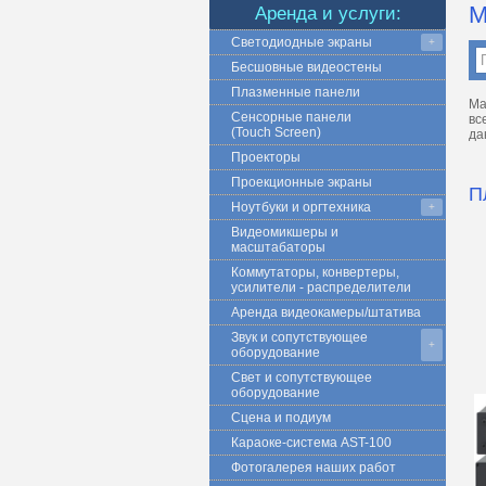
М
Аренда и услуги:
Светодиодные экраны
+
Бесшовные видеостены
Плазменные панели
Ма
Сенсорные панели
вс
(Touch Screen)
да
Проекторы
Проекционные экраны
П
Ноутбуки и оргтехника
+
Видеомикшеры и
масштабаторы
Коммутаторы, конвертеры,
усилители - распределители
Аренда видеокамеры/штатива
Звук и сопутствующее
+
оборудование
Свет и сопутствующее
оборудование
Сцена и подиум
Караоке-система AST-100
Фотогалерея наших работ