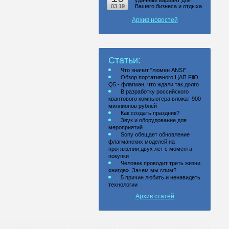
удачный вариант для
03.19
Вашего бизнеса и отдыха
Архив новостей
Статьи:
Что значит "люмен ANSI"
Обзор портативного ЦАП FiiO
Q5 - флагман, что ждали так долго
В разработку российского
квантового компьютера вложат 900
миллионов рублей
Как создать праздник?
Звук и оборудование для
мероприятий
Sony обещает обновление
флагманских моделей на
протяжении двух лет с момента
покупки
Человек проводит треть жизни
«нигде». Зачем мы спим?
5 причин любить и ненавидеть
технологии
Архив статей