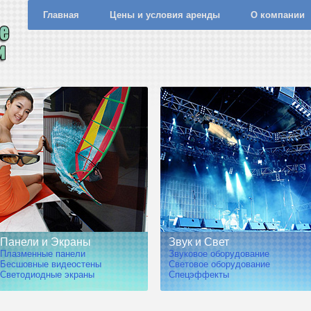
Главная
Цены и условия аренды
О компании
Панели и Экраны
Звук и Свет
Плазменные панели
Звуковое оборудование
Бесшовные видеостены
Световое оборудование
Светодиодные экраны
Спецэффекты