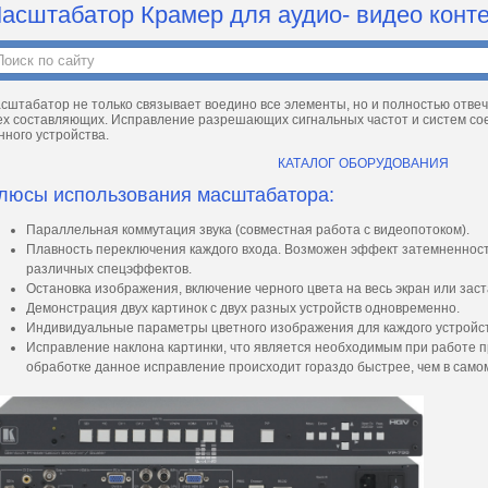
асштабатор Крамер для аудио- видео конт
сштабатор не только связывает воедино все элементы, но и полностью отве
ех составляющих. Исправление разрешающих сигнальных частот и систем сое
нного устройства.
КАТАЛОГ ОБОРУДОВАНИЯ
люсы использования масштабатора:
Параллельная коммутация звука (совместная работа с видеопотоком).
Плавность переключения каждого входа. Возможен эффект затемненност
различных спецэффектов.
Остановка изображения, включение черного цвета на весь экран или заст
Демонстрация двух картинок с двух разных устройств одновременно.
Индивидуальные параметры цветного изображения для каждого устройства
Исправление наклона картинки, что является необходимым при работе 
обработке данное исправление происходит гораздо быстрее, чем в само