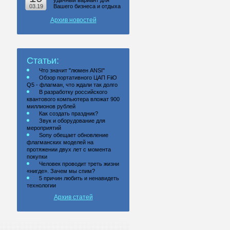
удачный вариант для
03.19
Вашего бизнеса и отдыха
Архив новостей
Статьи:
Что значит "люмен ANSI"
Обзор портативного ЦАП FiiO
Q5 - флагман, что ждали так долго
В разработку российского
квантового компьютера вложат 900
миллионов рублей
Как создать праздник?
Звук и оборудование для
мероприятий
Sony обещает обновление
флагманских моделей на
протяжении двух лет с момента
покупки
Человек проводит треть жизни
«нигде». Зачем мы спим?
5 причин любить и ненавидеть
технологии
Архив статей