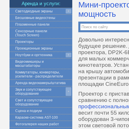
Мини-проекто
Аренда и услуги:
Светодиодные экраны
+
мощность
Бесшовные видеостены
Плазменные панели
Сенсорные панели
(Touch Screen)
Довольно интерес
Проекторы
будущее решение.
Проекционные экраны
проектора, DP2K-6
Ноутбуки и оргтехника
+
для малых коммер
Видеомикшеры и
кинотеатров. Уста
масштабаторы
на крышу автомоби
Коммутаторы, конвертеры,
усилители - распределители
презентации в рам
Аренда видеокамеры/штатива
площадки CineEuro
Звук и сопутствующее
+
Проектор с пристав
оборудование
сравнению с полн
Свет и сопутствующее
оборудование
профессиональным
Сцена и подиум
весит почти 55 кил
Караоке-система AST-100
оборудован 3-чипо
Фотогалерея наших работ
этом световой пото