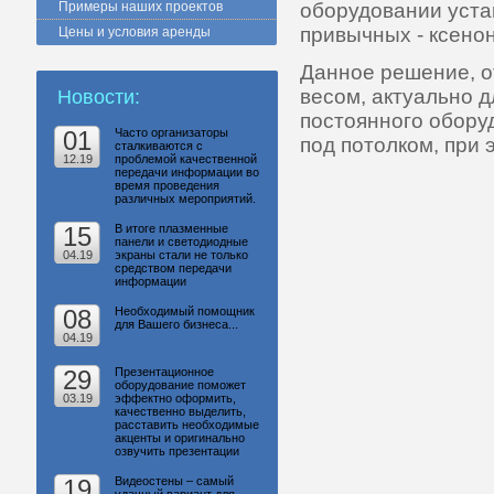
Примеры наших проектов
оборудовании уст
привычных - ксено
Цены и условия аренды
Данное решение, 
весом, актуально д
Новости:
постоянного обору
01
Часто организаторы
под потолком, при 
сталкиваются с
12.19
проблемой качественной
передачи информации во
время проведения
различных мероприятий.
15
В итоге плазменные
панели и светодиодные
04.19
экраны стали не только
средством передачи
информации
08
Необходимый помощник
для Вашего бизнеса...
04.19
29
Презентационное
оборудование поможет
03.19
эффектно оформить,
качественно выделить,
расставить необходимые
акценты и оригинально
озвучить презентации
19
Видеостены – самый