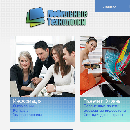
Главная
Информация
Панели и Экраны
О компании
Плазменные панели
Контакты
Бесшовные видеостены
Условия аренды
Светодиодные экраны