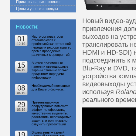
Примеры наших проектов
Цены и условия аренды
Новый видео-ауд
Новости:
привлечения доп
выходов на устро
01
Часто организаторы
сталкиваются с
транслировать н
12.19
проблемой качественной
передачи информации во
HDMI и HD-SDI) 
время проведения
различных мероприятий.
подсоединить к 
15
В итоге плазменные
Blu-Ray и DVD, т
панели и светодиодные
04.19
экраны стали не только
средством передачи
устройства компа
информации
видеовыходы уст
08
Необходимый помощник
для Вашего бизнеса...
используя
Rolan
04.19
реального време
29
Презентационное
оборудование поможет
03.19
эффектно оформить,
качественно выделить,
расставить необходимые
акценты и оригинально
озвучить презентации
19
Видеостены – самый