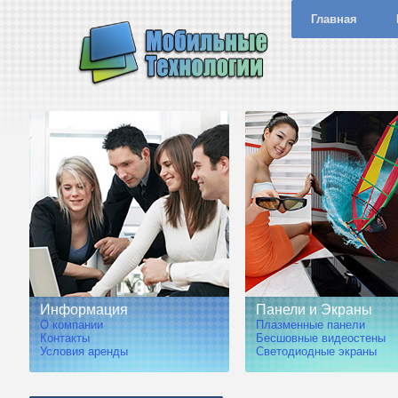
Главная
Информация
Панели и Экраны
О компании
Плазменные панели
Контакты
Бесшовные видеостены
Условия аренды
Светодиодные экраны