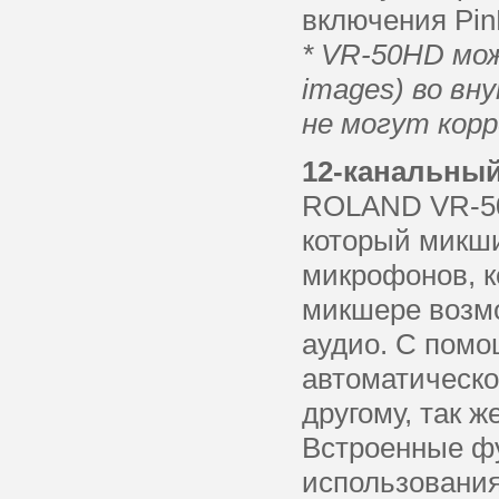
включения PinP
* VR-50HD мож
images) во вн
не могут кор
12-канальны
ROLAND VR-50
который микши
микрофонов, к
микшере возм
аудио. С помо
автоматическо
другому, так 
Встроенные фу
использования