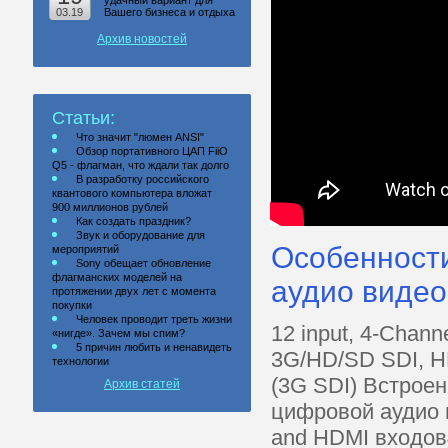
удачный вариант для
03.19
Вашего бизнеса и отдыха
Архив новостей
Статьи:
Что значит "люмен ANSI"
Обзор портативного ЦАП FiiO
Q5 - флагман, что ждали так долго
В разработку российского
квантового компьютера вложат
900 миллионов рублей
Как создать праздник?
Звук и оборудование для
Особенност
мероприятий
Sony обещает обновление
флагманских моделей на
аудио видео
протяжении двух лет с момента
покупки
Человек проводит треть жизни
12 input, 4-Chann
«нигде». Зачем мы спим?
5 причин любить и ненавидеть
3G/HD/SD SDI, HD
технологии
(3G SDI) Встрое
Архив статей
цифровой аудио 
and HDMI входов4