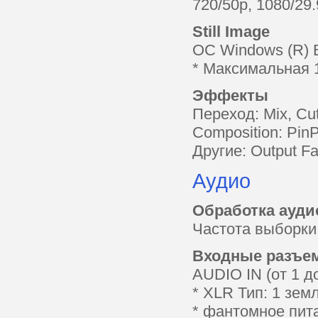
720/50p, 1080/29.
Still Image
ОС Windows (R) B
* Максимальная 1
Эффекты
Переход: Mix, Cu
Composition: Pin
Другие: Output Fa
А
удио
Обработка ауди
Частота выборки:
Входные разъе
AUDIO IN (от 1 
* XLR Тип: 1 зем
* фантомное пита