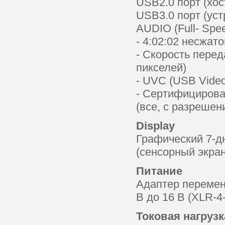
USB2.0 порт (хос
USB3.0 порт (уст
AUDIO (Full- Spe
- 4:02:02 несжато
- Скорость перед
пикселей)
- UVC (USB Vide
- Сертифицирова
(все, с разреше
Display
Графический 7-д
(сенсорный экран
Питание
Адаптер перемен
В до 16 В (XLR-4
Токовая нагрузк