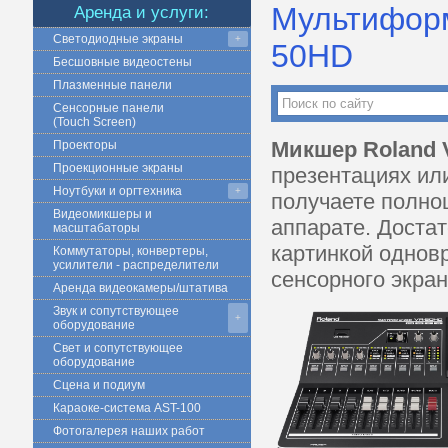
Мультиформ
Аренда и услуги:
Светодиодные экраны
+
50HD
Бесшовные видеостены
Плазменные панели
Сенсорные панели
(Touch Screen)
Микшер Roland
Проекторы
Проекционные экраны
презентациях или
Ноутбуки и оргтехника
+
получаете полно
Видеомикшеры и
аппарате. Достат
масштабаторы
картинкой однов
Коммутаторы, конвертеры,
усилители - распределители
сенсорного экран
Аренда видеокамеры/штатива
Звук и сопутствующее
+
оборудование
Свет и сопутствующее
оборудование
Сцена и подиум
Караоке-система AST-100
Фотогалерея наших работ