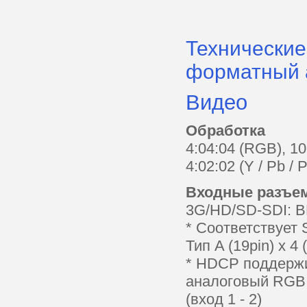
Технически
форматный 
Видео
Обработка
4:04:04 (RGB), 1
4:02:02 (Y / Pb / 
Входные разъе
3G/HD/SD-SDI: BN
* Соответствует
Тип A (19pin) х 4 
* HDCP поддерж
аналоговый RGB /
(вход 1 - 2)