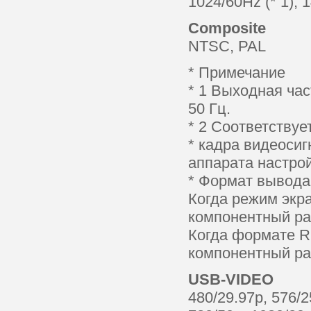
1024/60Hz (* 1),
Composite
NTSC, PAL
* Примечание
* 1 Выходная час
50 Гц.
* 2 Соответству
* кадра видеосиг
аппарата настро
* Формат вывода
Когда режим экр
компонентный р
Когда формате R
компонентный ра
USB-VIDEO
480/29.97p, 576/2