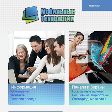
Главная
Информация
Панели и Экраны
О компании
Плазменные панели
Контакты
Бесшовные видеостены
Условия аренды
Светодиодные экраны