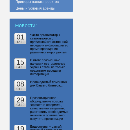
Примеры наших проектов
Цены и условия аренды
Новости:
01
Часто организаторы
сталкиваются с
12.19
проблемой качественной
передачи информации во
время проведения
различных мероприятий.
15
В итоге плазменные
панели и светодиодные
04.19
экраны стали не только
средством передачи
информации
08
Необходимый помощник
для Вашего бизнеса...
04.19
29
Презентационное
оборудование поможет
03.19
эффектно оформить,
качественно выделить,
расставить необходимые
акценты и оригинально
озвучить презентации
19
Видеостены – самый