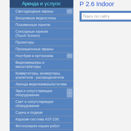
P 2.6 Indoor
Аренда и услуги:
Светодиодные экраны
+
Бесшовные видеостены
Плазменные панели
Сенсорные панели
(Touch Screen)
Проекторы
Проекционные экраны
Ноутбуки и оргтехника
+
Видеомикшеры и
масштабаторы
Коммутаторы, конвертеры,
усилители - распределители
Аренда видеокамеры/штатива
Звук и сопутствующее
+
оборудование
Свет и сопутствующее
оборудование
Сцена и подиум
Караоке-система AST-100
Фотогалерея наших работ