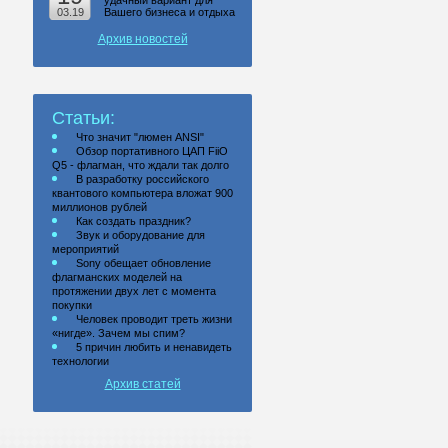
удачный вариант для
03.19
Вашего бизнеса и отдыха
Архив новостей
Статьи:
Что значит "люмен ANSI"
Обзор портативного ЦАП FiiO
Q5 - флагман, что ждали так долго
В разработку российского
квантового компьютера вложат 900
миллионов рублей
Как создать праздник?
Звук и оборудование для
мероприятий
Sony обещает обновление
флагманских моделей на
протяжении двух лет с момента
покупки
Человек проводит треть жизни
«нигде». Зачем мы спим?
5 причин любить и ненавидеть
технологии
Архив статей