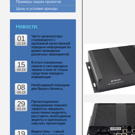
Примеры наших проектов
Цены и условия аренды
Новости:
01
Часто организаторы
сталкиваются с
12.19
проблемой качественной
передачи информации во
время проведения
различных мероприятий.
15
В итоге плазменные
панели и светодиодные
04.19
экраны стали не только
средством передачи
информации
08
Необходимый помощник
для Вашего бизнеса...
04.19
29
Презентационное
оборудование поможет
03.19
эффектно оформить,
качественно выделить,
расставить необходимые
акценты и оригинально
озвучить презентации
19
Видеостены – самый