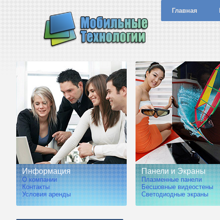
Главная
Информация
Панели и Экраны
О компании
Плазменные панели
Контакты
Бесшовные видеостены
Условия аренды
Светодиодные экраны