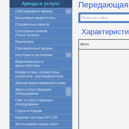
Передающая 
Аренда и услуги:
Светодиодные экраны
+
Бесшовные видеостены
Плазменные панели
Характерист
Сенсорные панели
(Touch Screen)
Проекторы
Фото
Проекционные экраны
Ноутбуки и оргтехника
+
Видеомикшеры и
масштабаторы
Коммутаторы, конвертеры,
усилители - распределители
Аренда видеокамеры/штатива
Звук и сопутствующее
+
оборудование
Свет и сопутствующее
оборудование
Сцена и подиум
Караоке-система AST-100
Фотогалерея наших работ