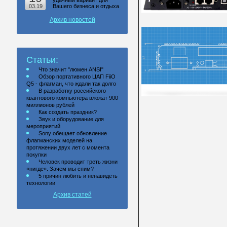
удачный вариант для
03.19
Вашего бизнеса и отдыха
Архив новостей
Статьи:
Что значит "люмен ANSI"
Обзор портативного ЦАП FiiO
Q5 - флагман, что ждали так долго
В разработку российского
квантового компьютера вложат 900
миллионов рублей
Как создать праздник?
Звук и оборудование для
мероприятий
Sony обещает обновление
флагманских моделей на
протяжении двух лет с момента
покупки
Человек проводит треть жизни
«нигде». Зачем мы спим?
5 причин любить и ненавидеть
технологии
Архив статей