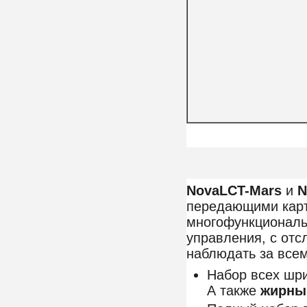
NovaLCT-Mars
и
N
передающими карт
многофункциональ
управления, с отс
наблюдать за все
Набор всех шр
А также
жирны