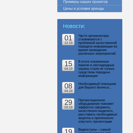
Примеры наших проектов
Цены и условия аренды
Новости:
01
Часто организаторы
сталкиваются с
12.19
проблемой качественной
передачи информации во
время проведения
различных мероприятий.
15
В итоге плазменные
панели и светодиодные
04.19
экраны стали не только
средством передачи
информации
08
Необходимый помощник
для Вашего бизнеса...
04.19
29
Презентационное
оборудование поможет
03.19
эффектно оформить,
качественно выделить,
расставить необходимые
акценты и оригинально
озвучить презентации
19
Видеостены – самый