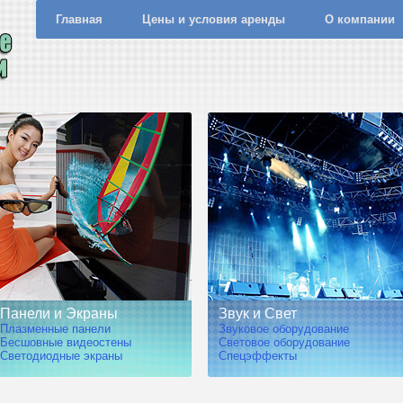
Главная
Цены и условия аренды
О компании
Панели и Экраны
Звук и Свет
Плазменные панели
Звуковое оборудование
Бесшовные видеостены
Световое оборудование
Светодиодные экраны
Спецэффекты