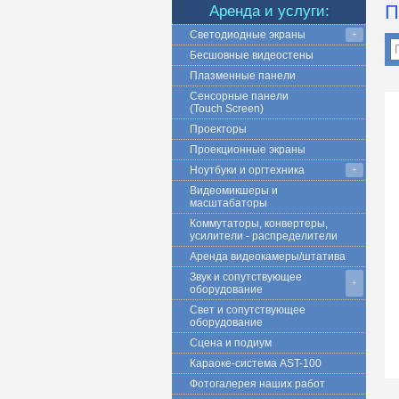
П
Аренда и услуги:
Светодиодные экраны
+
Бесшовные видеостены
Плазменные панели
Сенсорные панели
(Touch Screen)
Проекторы
Проекционные экраны
Ноутбуки и оргтехника
+
Видеомикшеры и
масштабаторы
Коммутаторы, конвертеры,
усилители - распределители
Аренда видеокамеры/штатива
Звук и сопутствующее
+
оборудование
Свет и сопутствующее
оборудование
Сцена и подиум
Караоке-система AST-100
Фотогалерея наших работ