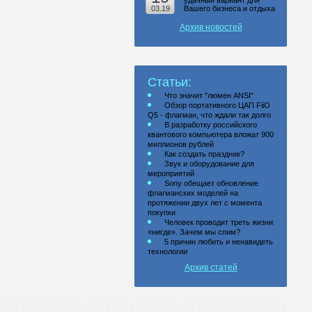
удачный вариант для
03.19
Вашего бизнеса и отдыха
Архив новостей
Статьи:
Что значит "люмен ANSI"
Обзор портативного ЦАП FiiO
Q5 - флагман, что ждали так долго
В разработку российского
квантового компьютера вложат 900
миллионов рублей
Как создать праздник?
Звук и оборудование для
мероприятий
Sony обещает обновление
флагманских моделей на
протяжении двух лет с момента
покупки
Человек проводит треть жизни
«нигде». Зачем мы спим?
5 причин любить и ненавидеть
технологии
Архив статей