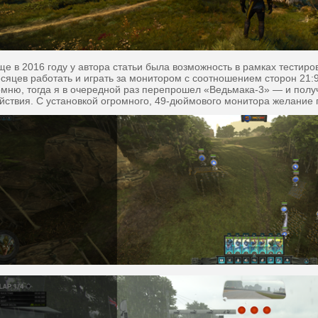
е в 2016 году у автора статьи была возможность в рамках тестир
сяцев работать и играть за монитором с соотношением сторон 21:9
мню, тогда я в очередной раз перепрошел «Ведьмака-3» — и получ
йствия. С установкой огромного, 49-дюймового монитора желание