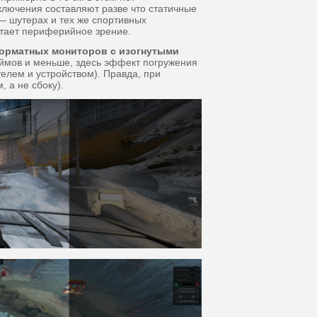
лючения составляют разве что статичные
 — шутерах и тех же спортивных
ботает периферийное зрение.
рматных мониторов с изогнутыми
юймов и меньше, здесь эффект погружения
елем и устройством). Правда, при
 а не сбоку).