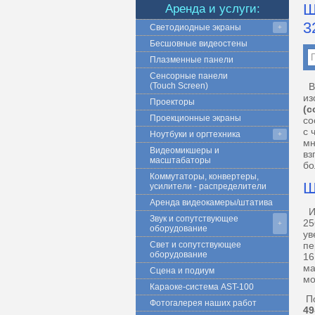
Ш
Аренда и услуги:
3
Светодиодные экраны
+
Бесшовные видеостены
Плазменные панели
Сенсорные панели
(Touch Screen)
В 
из
Проекторы
(с
Проекционные экраны
со
с 
Ноутбуки и оргтехника
+
мн
Видеомикшеры и
вз
масштабаторы
бо
Коммутаторы, конвертеры,
Ш
усилители - распределители
Аренда видеокамеры/штатива
И
Звук и сопутствующее
25
+
оборудование
ув
Свет и сопутствующее
пе
оборудование
16
ма
Сцена и подиум
мо
Караоке-система AST-100
По
Фотогалерея наших работ
49