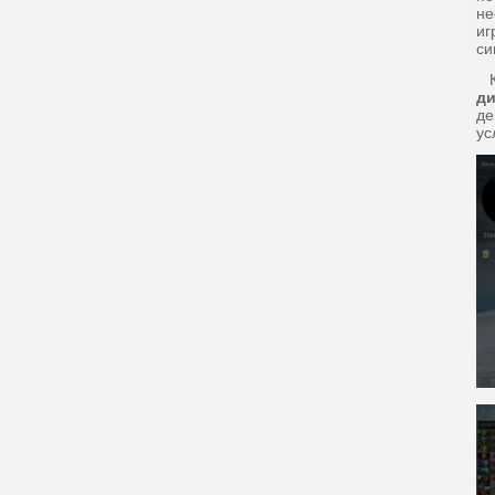
не
иг
си
К 
д
де
ус