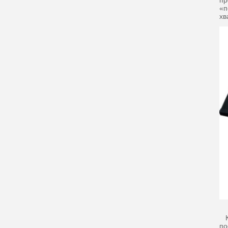
пр
«п
хв
Ка
по