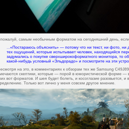
пожалуй, самым необычным форматом на сегодняшний день, если 
...«Постараюсь объяснить» — потому что ни текст, ни фото, ни
тех ощущений, которые испытывает человек, находящийся пере
задумались о покупке сверхширокоформатного монитора, то обя
какой-нибудь условный «Эльдорадо» и посмотрите на эти устро
смотря на это, в комментариях к обзорам тех же Samsung C49J8
мечаются скептики, которые — порой в юмористической форме — 
ких вот форматов. И шея будет болеть, и косоглазие разовьется, и
ределению. Только вот лично у меня совсем другое мнение.