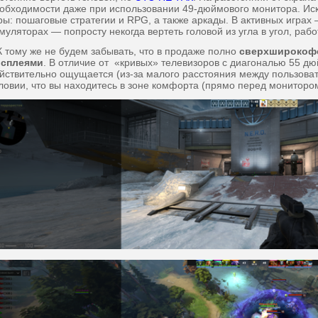
обходимости даже при использовании 49-дюймового монитора. Иск
ры: пошаговые стратегии и RPG, а также аркады. В активных играх
муляторах — попросту некогда вертеть головой из угла в угол, ра
тому же не будем забывать, что в продаже полно
сверхширокофо
исплеями
. В отличие от «кривых» телевизоров с диагональю 55 д
йствительно ощущается (из-за малого расстояния между пользоват
ловии, что вы находитесь в зоне комфорта (прямо перед монитором,