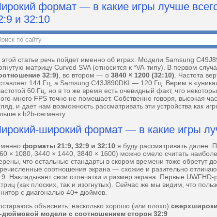
ирокий формат — в какие игры лучше всего
2:9 и 32:10
этой статье речь пойдет именно об играх. Модели Samsung C49J
огнутую матрицу Curved SVA (относится к *VA-типу). В первом случ
оотношение 32:9)
, во втором — о
3840 × 1200 (32:10)
. Частота ве
ставляет 144 Гц, а Samsung C43J890DKI — 120 Гц. Верим в «уника
частотой 60 Гц, но в то же время есть очевидный факт, что некот
ого-много FPS точно не помешает. Собственно говоря, высокая час
гляд, и дает нам возможность рассматривать эти устройства как иг
льше к b2b-сегменту.
ирокий-широкий формат — в какие игры лу
менно
форматы 21:9, 32:9 и 32:10
я буду рассматривать далее. 
60 × 1080, 3440 × 1440, 3840 × 1600) можно смело считать наибо
ерены, что остальные стандарты в скором времени тоже обретут д
речисленные соотношения экрана — схожие и разительно отличают
:9. Накладывает свои отпечатки и размер экрана. Первые UWFHD
триц (как плоских, так и изогнутых). Сейчас же мы видим, что поль
нитор с диагональю 40+ дюймов.
стараюсь объяснить, насколько хорошо (или плохо)
сверхширок
-дюймовой модели с соотношением сторон 32:9