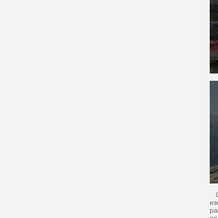
Ск
из
ра