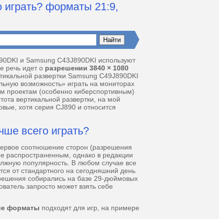
 играть? форматы 21:9,
890DKI и Samsung C43J890DKI используют
ае речь идет о
разрешении 3840 × 1080
ртикальной развертки Samsung C49J890DKI
льную возможность» играть на мониторах
орым проектам (особенно киберспортивным)
тота вертикальной развертки, на мой
ровые, хотя серия CJ890 и относится
чше всего играть?
Первое соотношение сторон (разрешения
лее распространенным, однако в редакции
олжную популярность. В любом случае все
ся от стандартного на сегодняшний день
-решения собирались на базе 29-дюймовых
зователь запросто может взять себе
ие форматы
подходят для игр, на примере