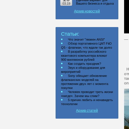
удачный вариант для
03.19
Вашего бизнеса и отдыха
Архив новостей
Статьи:
— 
Что значит "люмен ANSI"
Обзор портативного ЦАП FiiO
Q5 - флагман, что ждали так долго
В разработку российского
квантового компьютера вложат
900 миллионов рублей
Как создать праздник?
Звук и оборудование для
Не
мероприятий
от
Sony обещает обновление
та
флагманских моделей на
оп
протяжении двух лет с момента
покупки
Человек проводит треть жизни
«нигде». Зачем мы спим?
5 причин любить и ненавидеть
технологии
Архив статей