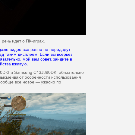
речь идет о ПК-играх.
 даже видео все равно не передадут
д таким дисплеем. Если вы всерьез
зательно, мой вам совет, зайдите в
йства вживую.
90DKI и Samsung C43J890DKI обязательно
высмеивают особенности использования
 вообще все новое — ужасно по