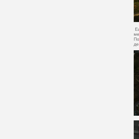
Ещ
ме
По
де