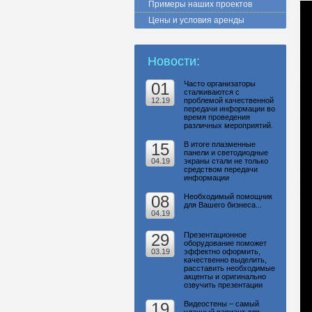
Примеры наших проектов
Цены и условия аренды
Новости:
01
Часто организаторы
сталкиваются с
12.19
проблемой качественной
передачи информации во
время проведения
различных мероприятий.
15
В итоге плазменные
панели и светодиодные
04.19
экраны стали не только
средством передачи
информации
08
Необходимый помощник
для Вашего бизнеса...
04.19
29
Презентационное
оборудование поможет
03.19
эффектно оформить,
качественно выделить,
расставить необходимые
акценты и оригинально
озвучить презентации
19
Видеостены – самый