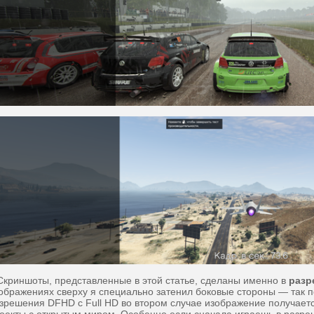
риншоты, представленные в этой статье, сделаны именно в
разр
ображениях сверху я специально затенил боковые стороны — так п
зрешения DFHD с Full HD во втором случае изображение получае