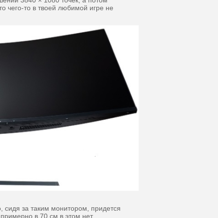
ении 3840 × 1080 точек, а потом
о чего-то в твоей любимой игре не
, сидя за таким монитором, придется
 примерно в 70 см в этом нет