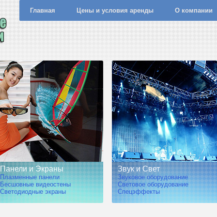
Главная
Цены и условия аренды
О компании
Панели и Экраны
Звук и Свет
Плазменные панели
Звуковое оборудование
Бесшовные видеостены
Световое оборудование
Светодиодные экраны
Спецэффекты