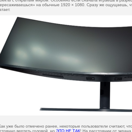
оекты с открытым миром. Особенно если сначала играешь в разреш
ересаживаешься» на обычные 1920 × 1080. Сразу же ощущаешь, чт
атает.
к уже было отмечено ранее, некоторые пользователи считают, что
стоянно вертеть головой, но
ЭТО НЕ ТАК
! На расстоянии от экрана